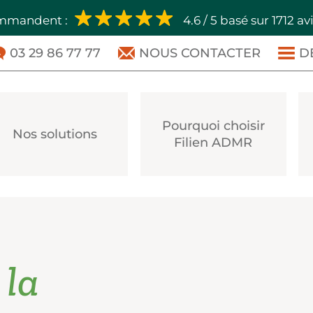
ommandent :
4.6 / 5 basé sur 1712 av
03 29 86 77 77
NOUS CONTACTER
D
Pourquoi choisir
Nos solutions
Filien ADMR
 la