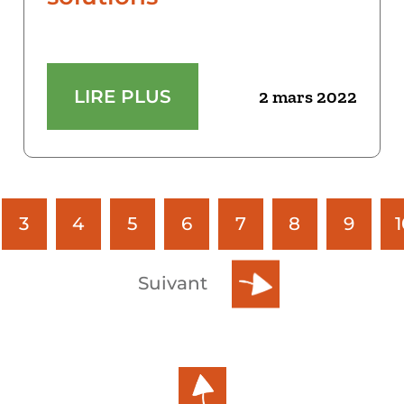
LIRE PLUS
2 mars 2022
3
4
5
6
7
8
9
1
Suivant