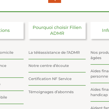
Pourquoi choisir Filien
tions
Inf
ADMR
domicile
La téléassistance de l’ADMR
Nos produ
âgées
ance
Notre centre d’écoute
Aides fin
personne
Certification NF Service
e
Aides fina
Témoignages d’abonnés
handicap
bile
Aidant fam