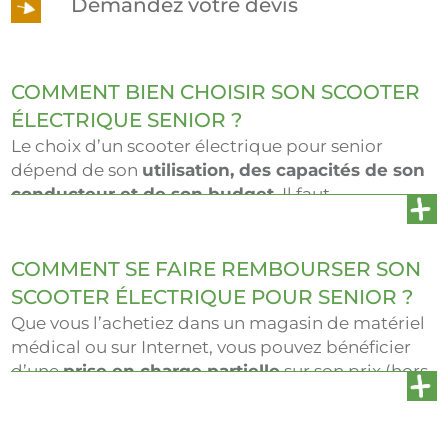
Demandez votre devis
COMMENT BIEN CHOISIR SON SCOOTER
ÉLECTRIQUE SENIOR ?
Le choix d’un scooter électrique pour senior
dépend de son
utilisation, des capacités de son
conducteur et de son budget
. Il faut
généralement prendre en compte :
Le modèle adapté à ses besoins : pliable, 3 ou
COMMENT SE FAIRE REMBOURSER SON
4 roues ;
SCOOTER ÉLECTRIQUE POUR SENIOR ?
Que vous l’achetiez dans un magasin de matériel
Les caractéristiques techniques : réglage du
médical ou sur Internet, vous pouvez bénéficier
fauteuil, charge maximale autorisée, etc. ;
d’une
prise en charge partielle
sur son prix (hors
Les accessoires disponibles : rétroviseurs,
frais de livraison et accessoires), sous conditions,
accoudoirs, etc. ;
via :