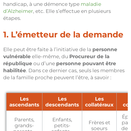
handicap, à une démence type
maladie
d’Alzheimer
, etc. Elle s’effectue en plusieurs
étapes.
1. L’émetteur de la demande
Elle peut être faite à l’initiative de la
personne
vulnérable
elle-même, du
Procureur de la
république
ou d’une
personne pouvant être
habilitée
. Dans ce dernier cas, seuls les membres
de la famille proche peuvent l’être, à savoir :
Les
Les
Les
ascendants
descendants
collatéraux
con
Épo
Parents,
Enfants,
Frères et
par
grands-
petits-
soeurs
de 