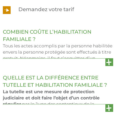
Demandez votre tarif
COMBIEN COÛTE L’HABILITATION
FAMILIALE ?
Tous les actes accomplis par la personne habilitée
envers la personne protégée sont effectués à titre
gratuit. Néanmoins, il faut s’acquitter d’un
montant de
192 euros pour obtenir le certificat
médical circonstancié
auprès d’un médecin
présent sur la liste du Procureur de la république.
QUELLE EST LA DIFFÉRENCE ENTRE
Ce document est indispensable pour présenter la
TUTELLE ET HABILITATION FAMILIALE ?
demande d’habilitation au Juste des contentieux
La tutelle est une mesure de protection
de la protection.
judiciaire et doit faire l’objet d’un contrôle
régulier
par le Juge des contentieux de la
protection. Ce n’est pas le cas pour l’habilitation