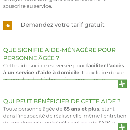
souscrire au service.
Demandez votre tarif gratuit
QUE SIGNIFIE AIDE-MÉNAGÈRE POUR
PERSONNE ÂGÉE ?
Cette aide sociale est versée pour
faciliter l’accès
à un service d’aide à domicile
. L’auxiliaire de vie
assure alors les tâches ménagères dans le
logement, lorsque le bénéficiaire n’est pas en
mesure de les accomplir lui-même. L’aide-
ménagère pour personne âgée est une allocation
QUI PEUT BÉNÉFICIER DE CETTE AIDE ?
efficace pour lutter contre la perte d’autonomie.
Toute personne âgée de
65 ans et plus
, étant
dans l’incapacité de réaliser elle-même l’entretien
de son domicile, ne bénéficiant pas de l’APA et
ayant des ressources mensuelles inférieures à 1