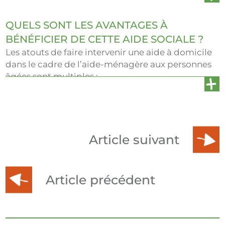
034,28 euros. Le montant de l’aide-ménagère
pour personne âgée est alors calculé en fonction
QUELS SONT LES AVANTAGES À
des ressources déclarées par la personne.
BÉNÉFICIER DE CETTE AIDE SOCIALE ?
Les atouts de faire intervenir une aide à domicile
dans le cadre de l’aide-ménagère aux personnes
âgées sont multiples :
L’entretien du logement
;
Préserver l’
autonomie
du bénéficiaire en le
faisant participer à l’accomplissement de
Article suivant
certains actes de la vie quotidienne ;
Le maintien du
lien social
.
Article précédent