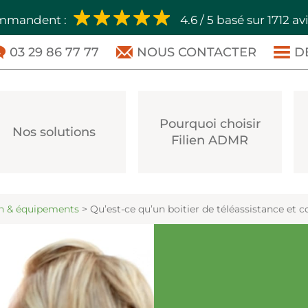
ommandent :
4.6 / 5 basé sur 1712 av
03 29 86 77 77
NOUS CONTACTER
D
Pourquoi choisir
Nos solutions
Filien ADMR
n & équipements
>
Qu’est-ce qu’un boitier de téléassistance et 