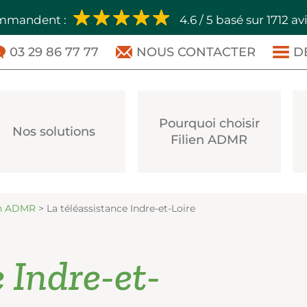
ommandent :
4.6 / 5 basé sur 1712 av
03 29 86 77 77
NOUS CONTACTER
D
Pourquoi choisir
Nos solutions
Filien ADMR
ien ADMR
>
La téléassistance Indre-et-Loire
 Indre-et-