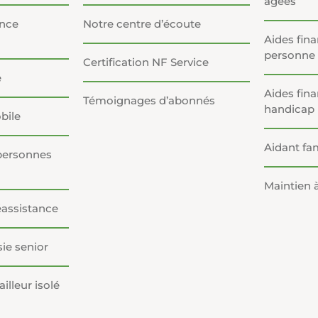
âgées
ance
Notre centre d’écoute
Aides fin
personne
Certification NF Service
e
Aides fina
Témoignages d’abonnés
handicap
bile
Aidant fam
personnes
Maintien 
éassistance
ie senior
illeur isolé