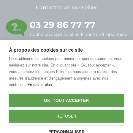
Contactez un conseiller
03 29 86 77 77
Coût d'un appel local en France métropolitaine
À propos des cookies sur ce site
FILIEN ADMR
Nous utilisons les cookies pour mieux comprendre comment vous
7, rue Alfred Sauvy
naviguez sur notre site. En cliquant sur « Ok, tout accepter »,
55430 Belleville-sur-Meuse
vous acceptez les cookies Filien qui nous aident à réaliser des
mesures d'audience et d'engagement anonymes avec nos
contenus.
En savoir plus
OK, TOUT ACCEPTER
Mentions légales
Politique de confidentialité
Règlement du parrainage
CGA téléassistance
CGA téléassistance mobile
REFUSER
Guides de la téléassistance
PERSONNALISER