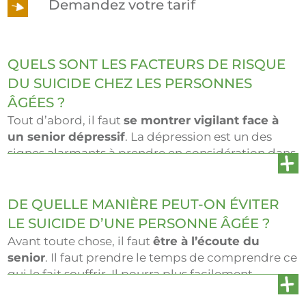
Demandez votre tarif
QUELS SONT LES FACTEURS DE RISQUE
DU SUICIDE CHEZ LES PERSONNES
ÂGÉES ?
Tout d’abord, il faut
se montrer vigilant face à
un senior dépressif
. La dépression est un des
signes alarmants à prendre en considération dans
le cadre du suicide chez la personne âgée.
D’autres facteurs sont à prendre en compte
comme l’isolement, la perte d’un proche, une
DE QUELLE MANIÈRE PEUT-ON ÉVITER
maladie chronique invalidante et douloureuse, la
LE SUICIDE D’UNE PERSONNE ÂGÉE ?
perte de repères et d’autonomie, le manque de
Avant toute chose, il faut
être à l’écoute du
ressources financières, un déménagement en
senior
. Il faut prendre le temps de comprendre ce
structure médicalisée. Les personnes âgées sont
qui le fait souffrir. Il pourra plus facilement
donc
extrêmement touchées par ce fléau
.
expliquer ce qui le rend malheureux et les