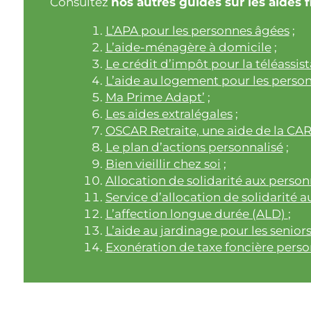
Consultez
nos autres guides sur les aides f
L’APA pour les personnes âgées
;
L’aide-ménagère à domicile
;
Le crédit d’impôt pour la téléassis
L’aide au logement pour les perso
Ma Prime Adapt’
;
Les aides extralégales
;
OSCAR Retraite, une aide de la CA
Le plan d’actions personnalisé
;
Bien vieillir chez soi
;
Allocation de solidarité aux perso
Service d’allocation de solidarité
L’affection longue durée (ALD)
;
L’aide au jardinage pour les senior
Exonération de taxe foncière pers