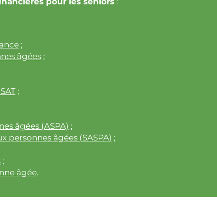
inancières pour les seniors
:
tance
;
nnes âgées
;
RSAT
;
nnes âgées (ASPA)
;
 aux personnes âgées (SASPA)
;
s
;
onne âgée
.