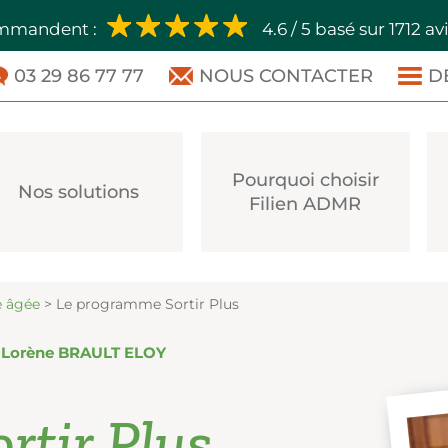
ommandent :
4.6 / 5 basé sur 1712 av
03 29 86 77 77
NOUS CONTACTER
D
Pourquoi choisir
Nos solutions
Filien ADMR
e âgée
>
Le programme Sortir Plus
r
Lorène BRAULT ELOY
rtir Plus